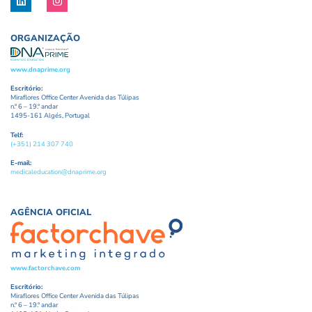
ORGANIZAÇÃO
www.dnaprime.org
Escritório:
Miraflores Office Center Avenida das Túlipas
n.º 6 – 19.º andar
1495-161 Algés, Portugal
Telf:
(+351) 214 307 740
E-mail:
medicaleducation@dnaprime.org
AGÊNCIA OFICIAL
www.factorchave.com
Escritório:
Miraflores Office Center Avenida das Túlipas
n.º 6 – 19.º andar