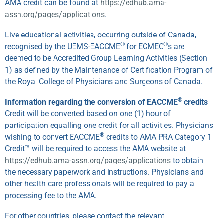
AMA credit can be found at
https://edhub.ama-
assn.org/pages/applications
.
Live educational activities, occurring outside of Canada,
®
®
recognised by the UEMS-EACCME
for ECMEC
s are
deemed to be Accredited Group Learning Activities (Section
1) as defined by the Maintenance of Certification Program of
the Royal College of Physicians and Surgeons of Canada.
®
Information regarding the conversion of EACCME
credits
Credit will be converted based on one (1) hour of
participation equalling one credit for all activities. Physicians
®
wishing to convert EACCME
credits to AMA PRA Category 1
Credit™ will be required to access the AMA website at
https://edhub.ama-assn.org/pages/applications
to obtain
the necessary paperwork and instructions. Physicians and
other health care professionals will be required to pay a
processing fee to the AMA.
For other countries, please contact the relevant