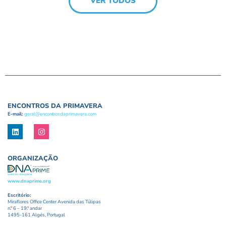
VER TODOS
ENCONTROS DA PRIMAVERA
E-mail:
geral@encontrosdaprimavera.com
ORGANIZAÇÃO
www.dnaprime.org
Escritório:
Miraflores Office Center Avenida das Túlipas
n.º 6 – 19.º andar
1495-161 Algés, Portugal