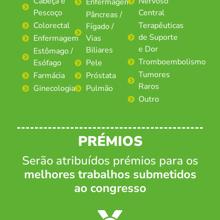
Cabeça e
Nervoso
Enfermagem
Pescoço
Central
Pâncreas /
Colorectal
Terapêuticas
Fígado /
de Suporte
Enfermagem
Vias
e Dor
Biliares
Estômago /
Tromboembolismo
Esófago
Pele
Tumores
Farmácia
Próstata
Raros
Ginecologia
Pulmão
Outro
PRÉMIOS
Serão atribuídos prémios para os
melhores trabalhos submetidos
ao congresso